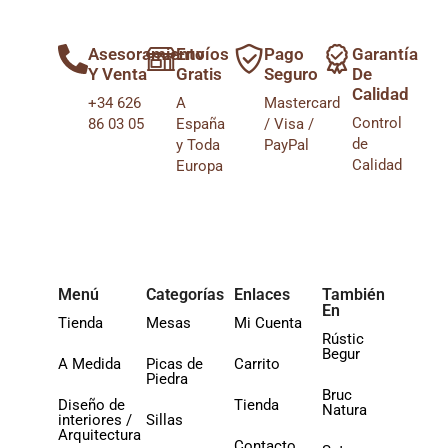
Asesoramiento
Envíos
Pago
Garantía
Y Venta
Gratis
Seguro
De
Calidad
+34 626
A
Mastercard
Control
86 03 05
España
/ Visa /
de
y Toda
PayPal
Calidad
Europa
Menú
Categorías
Enlaces
También
En
Tienda
Mesas
Mi Cuenta
Rústic
Begur
A Medida
Picas de
Carrito
Piedra
Bruc
Diseño de
Tienda
Natura
interiores /
Sillas
Arquitectura
Contacto