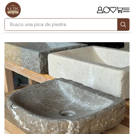
Busco
una pica de piedra