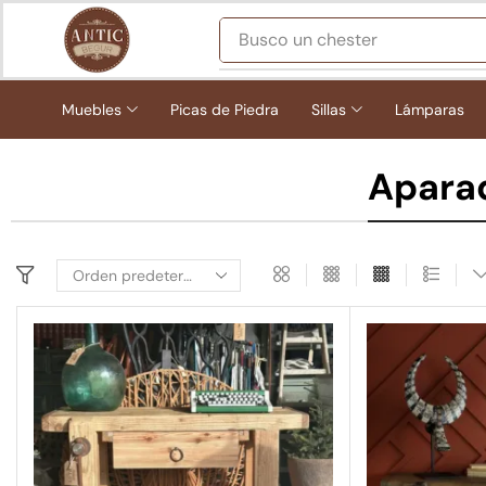
Busco
una pica de piedra
Muebles
Picas de Piedra
Sillas
Lámparas
Apara