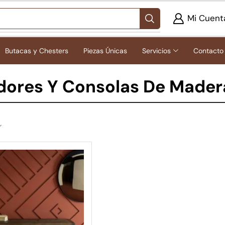
Mi Cuent
Butacas y Chesters
Piezas Únicas
Servicios
Contacto
dores Y Consolas De Mader