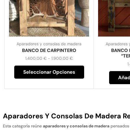
Aparadores y consolas de madera
Aparadores 
BANCO DE CARPINTERO
BANCO 
“TE
1.400,00
€
-
1.900,00
€
1
Seleccionar Opciones
Añadi
Aparadores Y Consolas De Madera R
Esta categoría reúne
aparadores y consolas de madera
pensados p