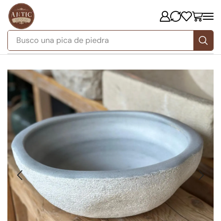
Busco
una pica de piedra