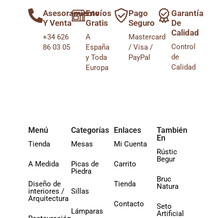
Asesoramiento
Envíos
Pago
Garantía
Y Venta
Gratis
Seguro
De
Calidad
+34 626
A
Mastercard
Control
86 03 05
España
/ Visa /
de
y Toda
PayPal
Calidad
Europa
Menú
Categorías
Enlaces
También
En
Tienda
Mesas
Mi Cuenta
Rústic
Begur
A Medida
Picas de
Carrito
Piedra
Bruc
Diseño de
Tienda
Natura
interiores /
Sillas
Arquitectura
Contacto
Seto
Lámparas
Artificial