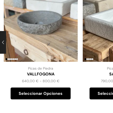
Picas de Piedra
Pic
VALLFOGONA
S
640,00
€
-
800,00
€
790,0
Seleccionar Opciones
Selecci