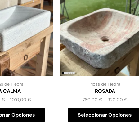
as de Piedra
Picas de Piedra
A CALMA
ROSADA
0
€
-
1.010,00
€
760,00
€
-
920,00
€
onar Opciones
Seleccionar Opciones