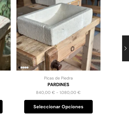
Picas de Piedra
PARDINES
840,00
€
-
1.080,00
€
Seleccionar Opciones
Se