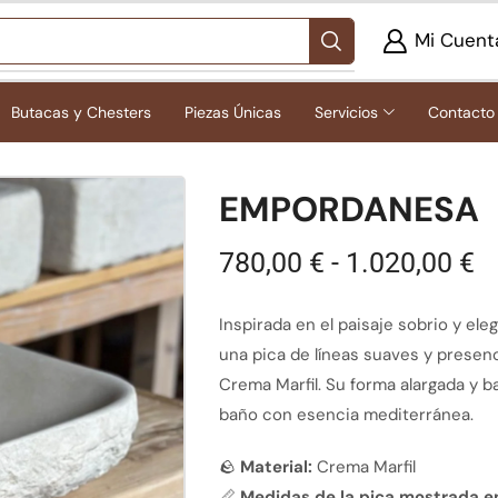
Mi Cuent
Butacas y Chesters
Piezas Únicas
Servicios
Contacto
EMPORDANESA
780,00
€
-
1.020,00
€
Inspirada en el paisaje sobrio y el
una pica de líneas suaves y presenc
Crema Marfil. Su forma alargada y b
baño con esencia mediterránea.
🪨
Material:
Crema Marfil
📏
Medidas de la pica mostrada en