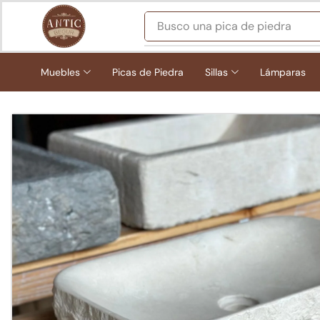
Busco
una pica de piedra
Muebles
Picas de Piedra
Sillas
Lámparas