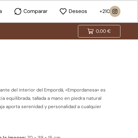
a
Comparar
Deseos
0,00
€
egante del interior del Empordà, «Empordanesa» es
ia equilibrada, tallada a mano en piedra natural
aja aporta serenidad y personalidad a cualquier
 la imagen:
70 × 39 × 15 cm