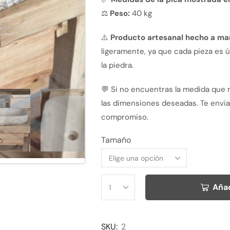
⚖️
Peso:
40 kg
⚠️
Producto artesanal hecho a ma
ligeramente, ya que cada pieza es ú
la piedra.
💬 Si no encuentras la medida que 
las dimensiones deseadas. Te envi
compromiso.
Tamaño
Alternative:
Añad
SKU:
2