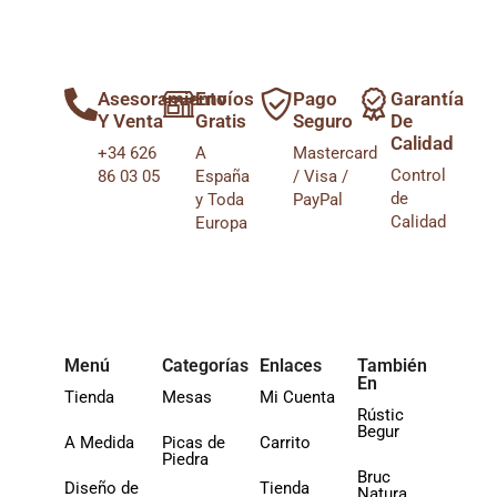
Asesoramiento
Envíos
Pago
Garantía
Y Venta
Gratis
Seguro
De
Calidad
+34 626
A
Mastercard
Control
86 03 05
España
/ Visa /
de
y Toda
PayPal
Calidad
Europa
Menú
Categorías
Enlaces
También
En
Tienda
Mesas
Mi Cuenta
Rústic
Begur
A Medida
Picas de
Carrito
Piedra
Bruc
Diseño de
Tienda
Natura