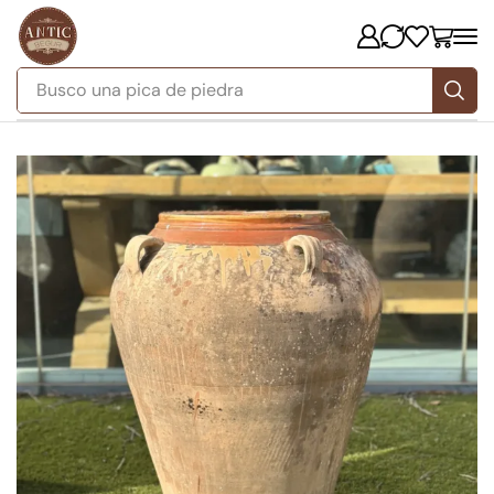
Busco
una pica de piedra