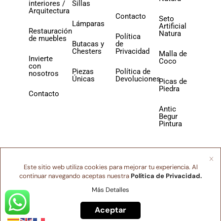
interiores /
Sillas
Arquitectura
Contacto
Seto
Lámparas
Artificial
Restauración
Natura
Política
de muebles
Butacas y
de
Chesters
Privacidad
Malla de
Invierte
Coco
con
Piezas
Política de
nosotros
Únicas
Devoluciones
Picas de
Piedra
Contacto
Antic
Begur
Pintura
Este sitio web utiliza cookies para mejorar tu experiencia. Al
continuar navegando aceptas nuestra
Política de Privacidad.
Más Detalles
Aceptar